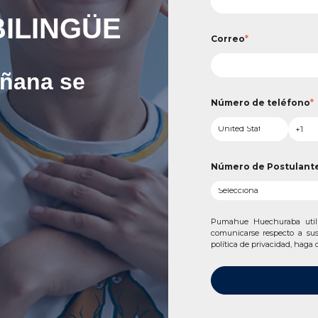
ILINGÜE
Correo
*
añana se
Número de teléfono
*
Número de Postulant
Pumahue Huechuraba utili
comunicarse respecto a sus 
política de privacidad, haga