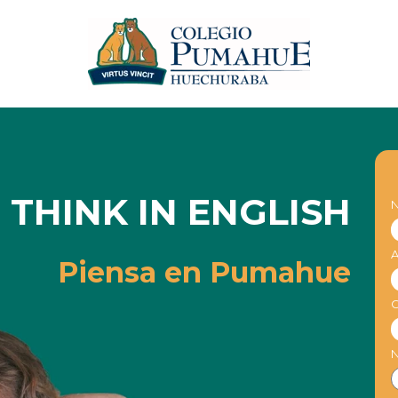
THINK IN ENGLISH
A
Piensa en Pumahue
N