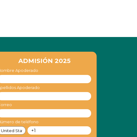
ADMISIÓN 2025
Nombre Apoderado
pellidos Apoderado
Correo
úmero de teléfono