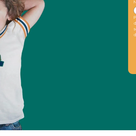
N
P
d
s
d